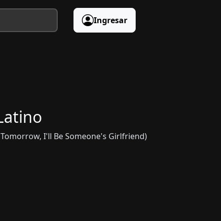
Ingresar
Latino
Tomorrow, I'll Be Someone's Girlfriend)