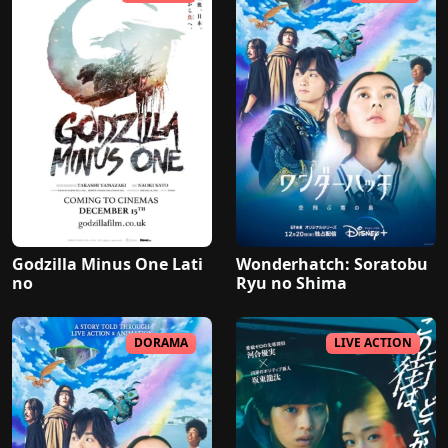
Godzilla Minus One Lati
Wonderhatch: Soratobu
no
Ryu no Shima
DORAMA
LIVE ACTION