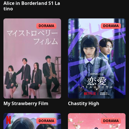
Alice in Borderland S1 La
tino
DORAMA
DORAMA
My Strawberry Film
Chastity High
DORAMA
DORAMA