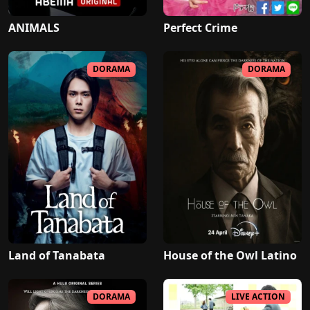
ANIMALS
Perfect Crime
DORAMA
DORAMA
Land of Tanabata
House of the Owl Latino
DORAMA
LIVE ACTION