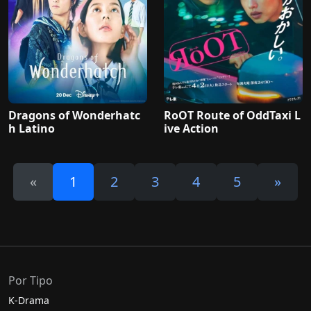
Dragons of Wonderhatc
RoOT Route of OddTaxi L
h Latino
ive Action
«
1
2
3
4
5
»
Por Tipo
K-Drama