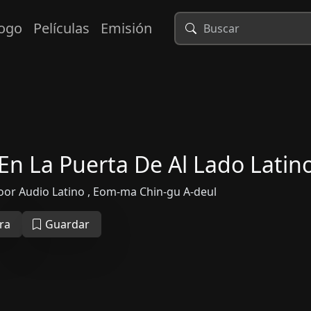
logo
Películas
Emisión
n La Puerta De Al Lado Latin
oor Audio Latino , Eom-ma Chin-gu A-deul
ra
Guardar