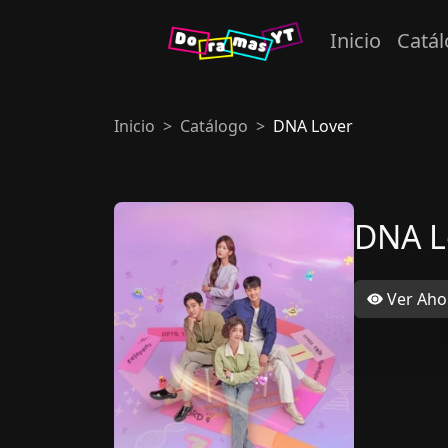
Inicio
Catá
Inicio
Catálogo
DNA Lover
DNA L
Ver Aho