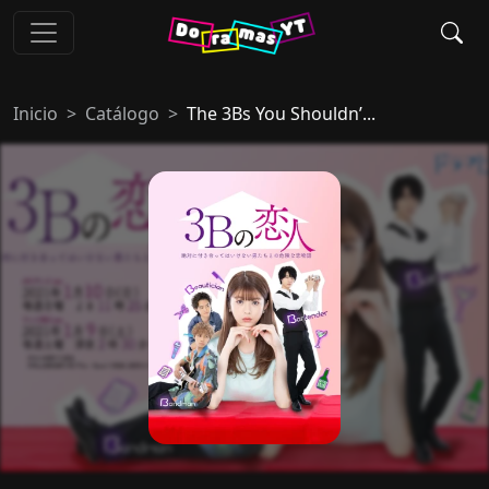
Inicio
Catálogo
The 3Bs You Shouldn’...