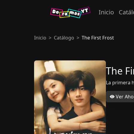
Inicio
Catá
Inicio
Catálogo
The First Frost
The Fi
La primera 
Ver Aho