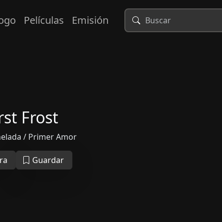
logo
Películas
Emisión
rst Frost
helada / Primer Amor
ra
Guardar