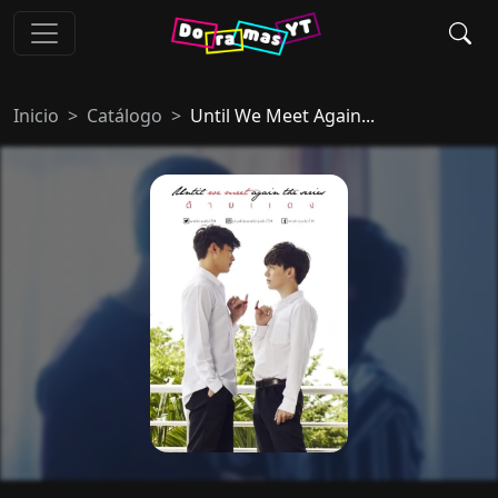
Inicio
Catálogo
Until We Meet Again...