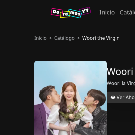
Inicio
Catá
Inicio
Catálogo
Woori the Virgin
Woori 
Woori la Vir
Ver Aho