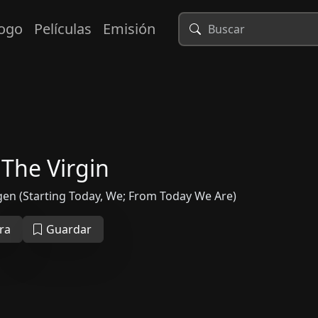
logo
Películas
Emisión
The Virgin
gen (Starting Today, We; From Today We Are)
ra
Guardar