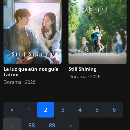
La luz que aún nos guía
Still Shining
Latino
Dorama · 2026
Dorama · 2026
«
1
2
3
4
5
6
...
88
89
»