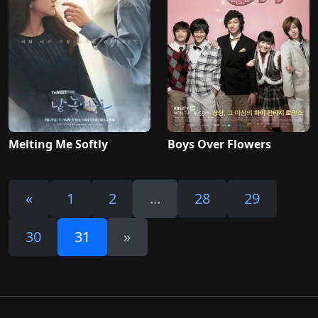
Melting Me Softly
Boys Over Flowers
«
1
2
...
28
29
30
31
»