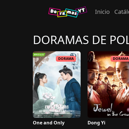
Inicio
Catá
DORAMAS DE
POL
DORAMA
DORAMA
One and Only
Dong Yi