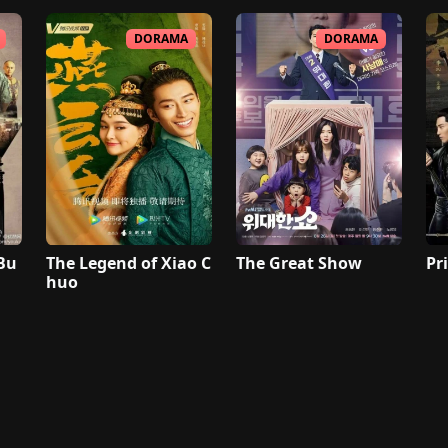
DORAMA
DORAMA
 Bu
The Legend of Xiao C
The Great Show
Pr
huo