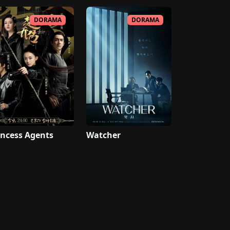
DORAMA
DORAMA
incess Agents
Watcher