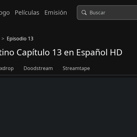
logo
Películas
Emisión
Episodio 13
tino Capítulo 13 en Español HD
xdrop
Doodstream
Streamtape