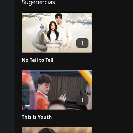
Sugerencias
1
No Tail to Tell
1
This is Youth