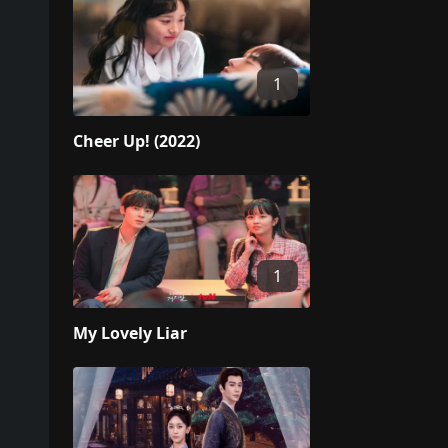
1
Cheer Up! (2022)
1
My Lovely Liar