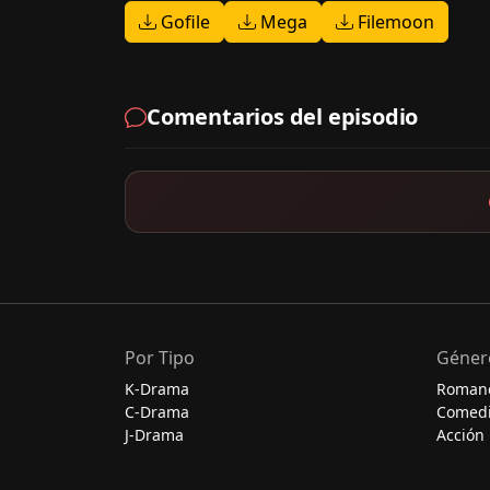
Gofile
Mega
Filemoon
Comentarios del episodio
Por Tipo
Géner
K-Drama
Roman
C-Drama
Comed
J-Drama
Acción
Thai-Drama
Escolar