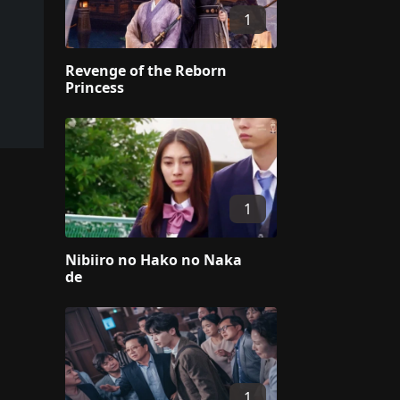
1
Revenge of the Reborn
Princess
1
Nibiiro no Hako no Naka
de
1