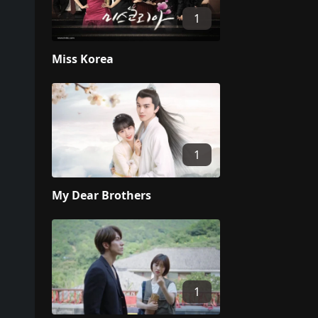
1
Miss Korea
1
My Dear Brothers
1