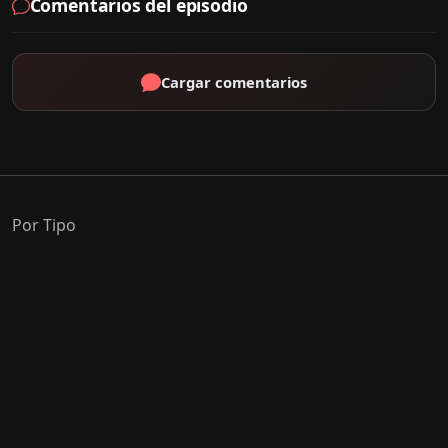
Comentarios del episodio
Cargar comentarios
Por Tipo
K-Drama
C-Drama
J-Drama
Thai-Drama
Géneros Populares
Romance
Comedia
Acción