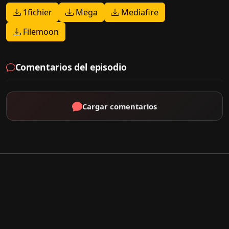
1fichier
Mega
Mediafire
Filemoon
Comentarios del episodio
Cargar comentarios
Por Tipo
K-Drama
C-Drama
J-Drama
Thai-Drama