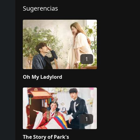
Sugerencias
1
Oh My Ladylord
1
The Story of Park's