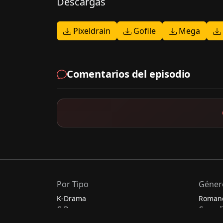
Descargas
Pixeldrain
Gofile
Mega
Comentarios del episodio
Por Tipo
Géner
K-Drama
Roman
C-Drama
Comed
J-Drama
Acción