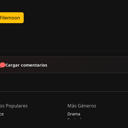
Filemoon
Cargar comentarios
os Populares
Más Géneros
ce
Drama
ia
Fantasía
Histórico