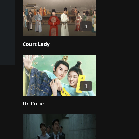
1
Court Lady
1
Dr. Cutie