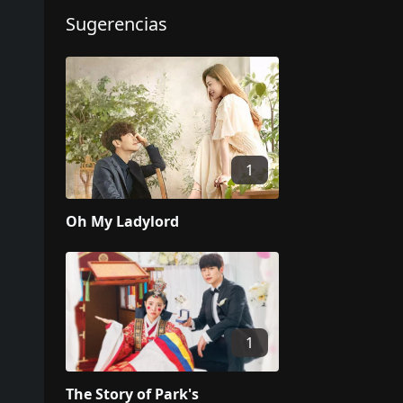
Sugerencias
1
Oh My Ladylord
1
The Story of Park's