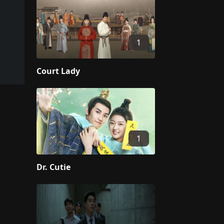
1
Court Lady
1
Dr. Cutie