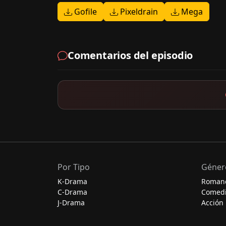
Gofile
Pixeldrain
Mega
Comentarios del episodio
Por Tipo
Géner
K-Drama
Roman
C-Drama
Comed
J-Drama
Acción
Thai-Drama
Escolar