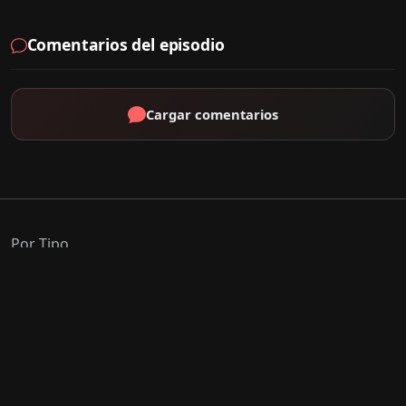
Comentarios del episodio
Cargar comentarios
Por Tipo
K-Drama
C-Drama
J-Drama
Thai-Drama
Géneros Populares
Romance