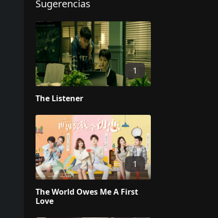
Sugerencias
1
The Listener
1
The World Owes Me A First
Love