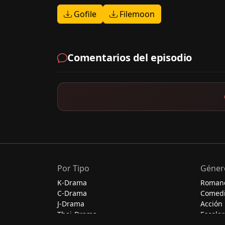
Gofile
Filemoon
Comentarios del episodio
Por Tipo
Géner
K-Drama
Roman
C-Drama
Comed
J-Drama
Acción
Thai-Drama
Escolar