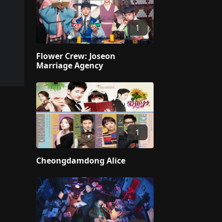
1
Flower Crew: Joseon
Marriage Agency
1
Cheongdamdong Alice