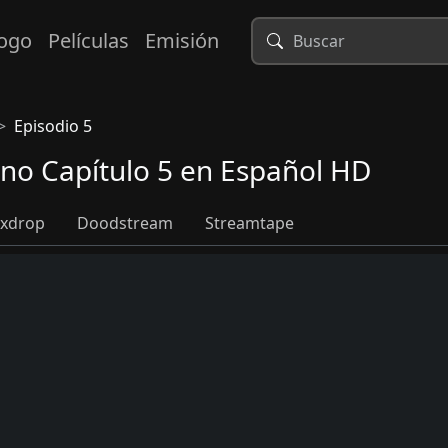
logo
Películas
Emisión
Episodio 5
ino Capítulo 5 en Español HD
xdrop
Doodstream
Streamtape