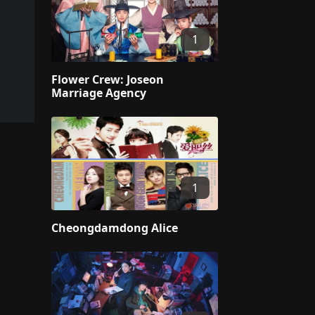
1
Flower Crew: Joseon
Marriage Agency
1
Cheongdamdong Alice