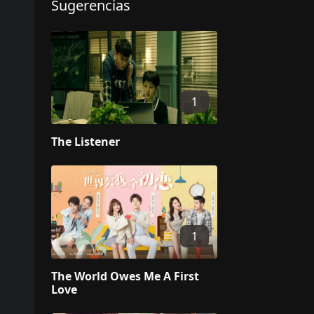
Sugerencias
1
The Listener
1
The World Owes Me A First
Love