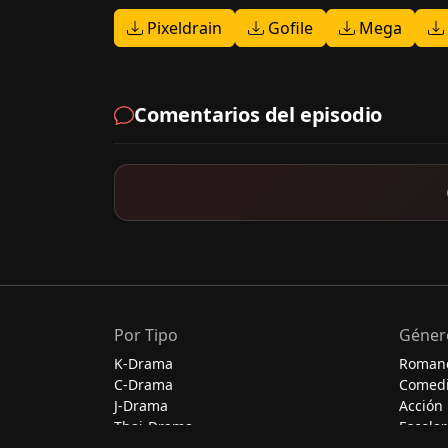
Pixeldrain
Gofile
Mega
Comentarios del episodio
Por Tipo
Géner
K-Drama
Roman
C-Drama
Comed
J-Drama
Acción
Thai-Drama
Escolar