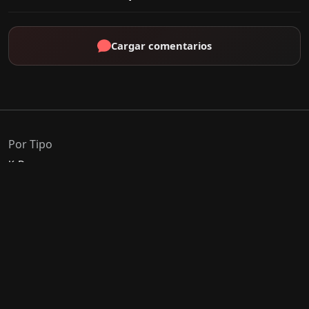
Cargar comentarios
Por Tipo
K-Drama
C-Drama
J-Drama
Thai-Drama
Géneros Populares
Romance
Comedia
Acción
Escolar