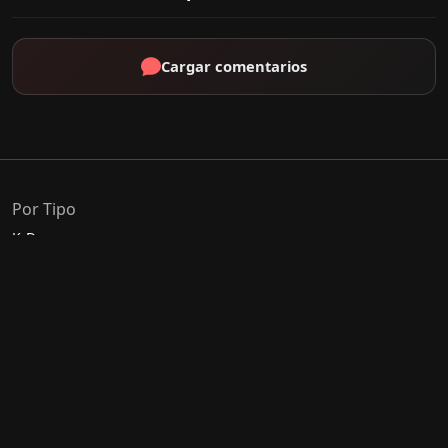
Cargar comentarios
Por Tipo
K-Drama
C-Drama
J-Drama
Thai-Drama
Géneros Populares
Romance
Comedia
Acción
Escolar