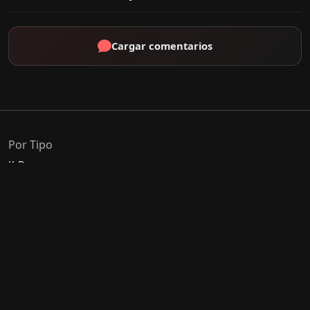
Cargar comentarios
Por Tipo
K-Drama
C-Drama
J-Drama
Thai-Drama
Géneros Populares
Romance
Comedia
Acción
Escolar