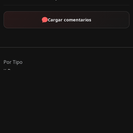
Cargar comentarios
Por Tipo
K-Drama
C-Drama
J-Drama
Thai-Drama
Géneros Populares
Romance
Comedia
Acción
Escolar