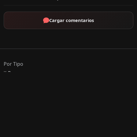
Cargar comentarios
Por Tipo
K-Drama
C-Drama
J-Drama
Thai-Drama
Géneros Populares
Romance
Comedia
Acción
Escolar