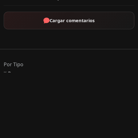
Cargar comentarios
Por Tipo
K-Drama
C-Drama
J-Drama
Thai-Drama
Géneros Populares
Romance
Comedia
Acción
Escolar