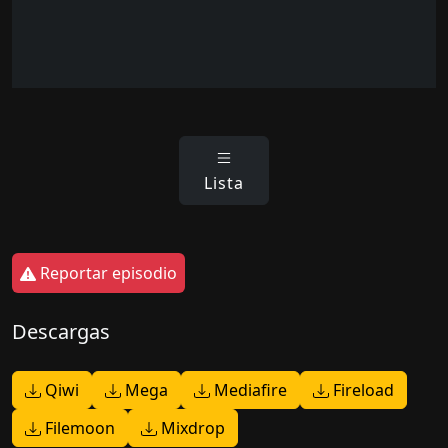
Lista
Reportar episodio
Descargas
Qiwi
Mega
Mediafire
Fireload
Filemoon
Mixdrop