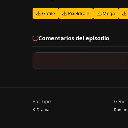
Gofile
Pixeldrain
Mega
Comentarios del episodio
Por Tipo
Géner
K-Drama
Roman
C-Drama
Comed
J-Drama
Acción
Thai-Drama
Escolar