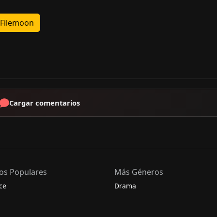
Filemoon
Cargar comentarios
os Populares
Más Géneros
ce
Drama
ia
Fantasía
Histórico
Misterio