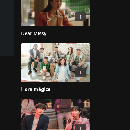
1
Dear Missy
1
Hora mágica
1