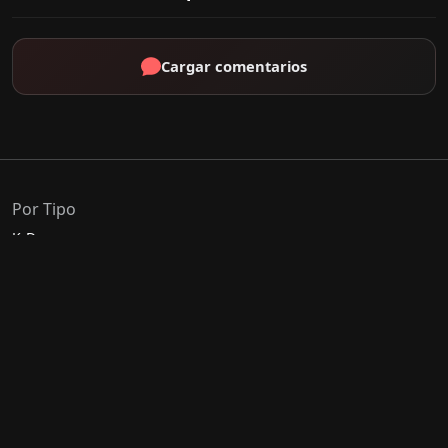
Cargar comentarios
Por Tipo
K-Drama
C-Drama
J-Drama
Thai-Drama
Géneros Populares
Romance
Comedia
Acción
Escolar