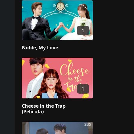
1
Noble, My Love
1
Cheese in the Trap
(Película)