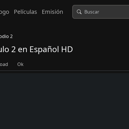
logo
Películas
Emisión
odio 2
ulo 2 en Español HD
load
Ok