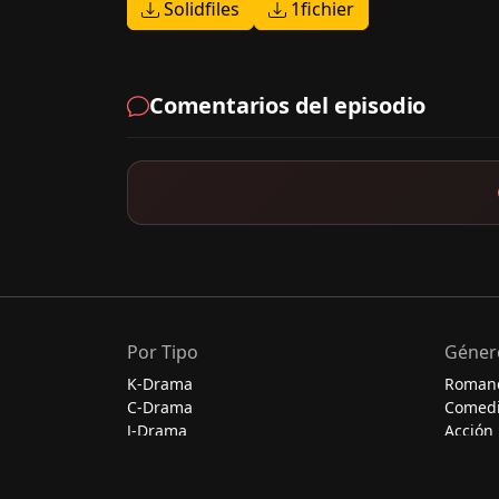
Solidfiles
1fichier
Comentarios del episodio
Por Tipo
Géner
K-Drama
Roman
C-Drama
Comed
J-Drama
Acción
Thai-Drama
Escolar