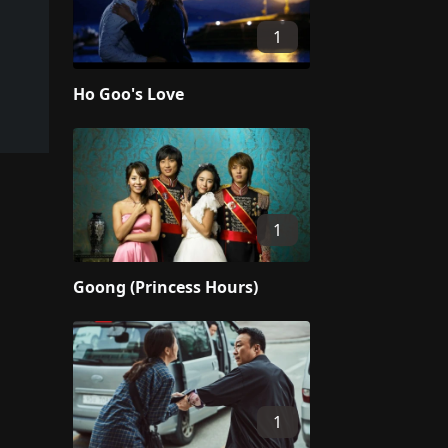
1
Ho Goo's Love
1
Goong (Princess Hours)
1