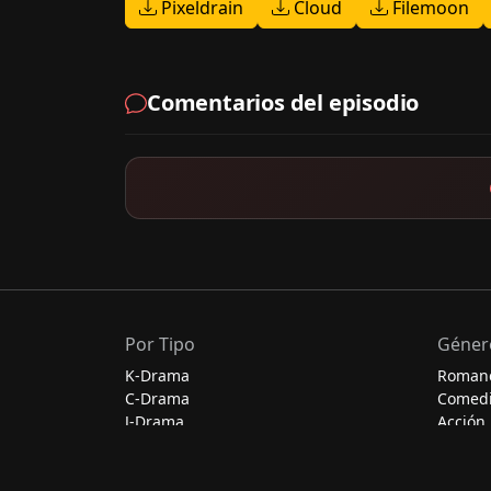
Pixeldrain
Cloud
Filemoon
Comentarios del episodio
Por Tipo
Géner
K-Drama
Roman
C-Drama
Comed
J-Drama
Acción
Thai-Drama
Escolar