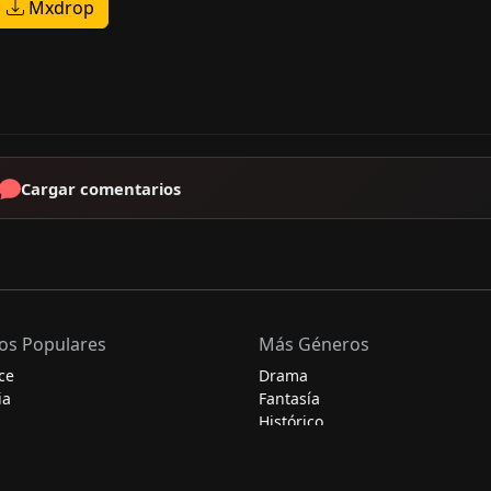
Mxdrop
Cargar comentarios
os Populares
Más Géneros
ce
Drama
ia
Fantasía
Histórico
Misterio