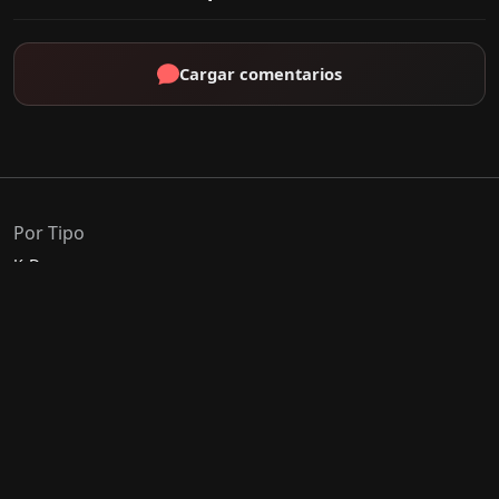
Cargar comentarios
Por Tipo
K-Drama
C-Drama
J-Drama
Thai-Drama
Géneros Populares
Romance
Comedia
Acción
Escolar