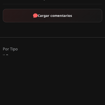
Cargar comentarios
Por Tipo
K-Drama
C-Drama
J-Drama
Thai-Drama
Géneros Populares
Romance
Comedia
Acción
Escolar