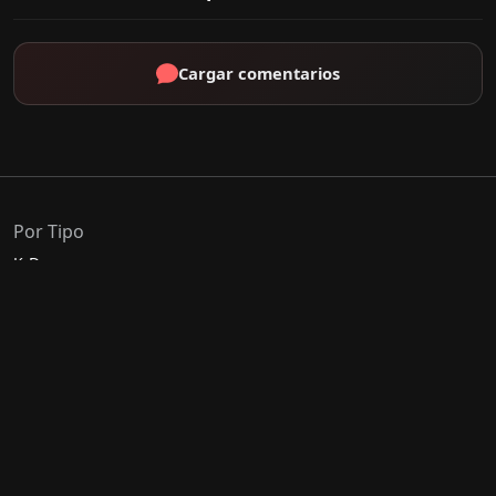
Cargar comentarios
Por Tipo
K-Drama
C-Drama
J-Drama
Thai-Drama
Géneros Populares
Romance
Comedia
Acción
Escolar