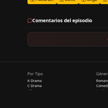
Comentarios del episodio
Por Tipo
Géner
K-Drama
Roman
C-Drama
Comed
J-Drama
Acción
Thai-Drama
Escolar