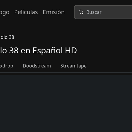
logo
Películas
Emisión
odio 38
ulo 38 en Español HD
xdrop
Doodstream
Streamtape