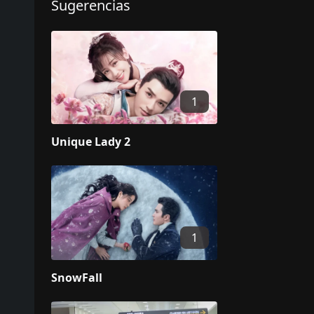
Sugerencias
1
Unique Lady 2
1
SnowFall