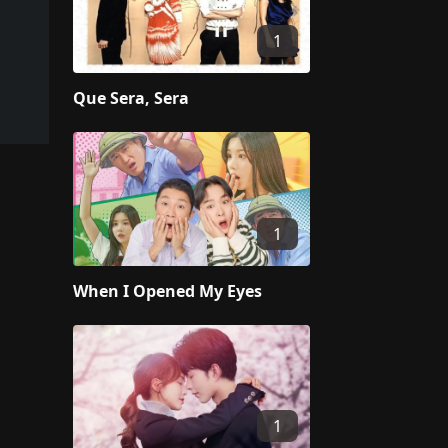
1
Que Sera, Sera
1
When I Opened My Eyes
1