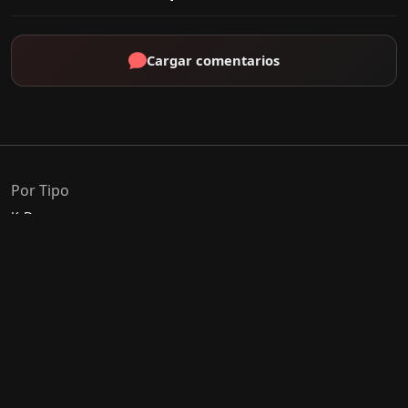
Cargar comentarios
Por Tipo
K-Drama
C-Drama
J-Drama
Thai-Drama
Géneros Populares
Romance
Comedia
Acción
Escolar