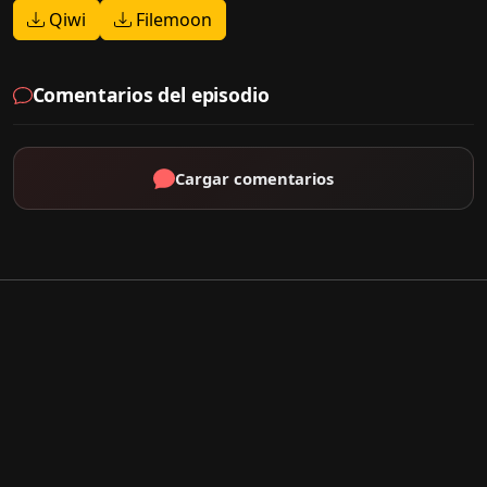
Qiwi
Filemoon
Comentarios del episodio
Cargar comentarios
Por Tipo
K-Drama
C-Drama
J-Drama
Thai-Drama