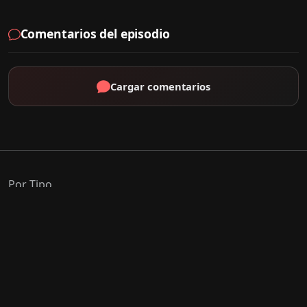
Comentarios del episodio
Cargar comentarios
Por Tipo
K-Drama
C-Drama
J-Drama
Thai-Drama
Géneros Populares
Romance