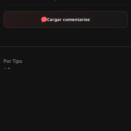
Cargar comentarios
Por Tipo
K-Drama
C-Drama
J-Drama
Thai-Drama
Géneros Populares
Romance
Comedia
Acción
Escolar