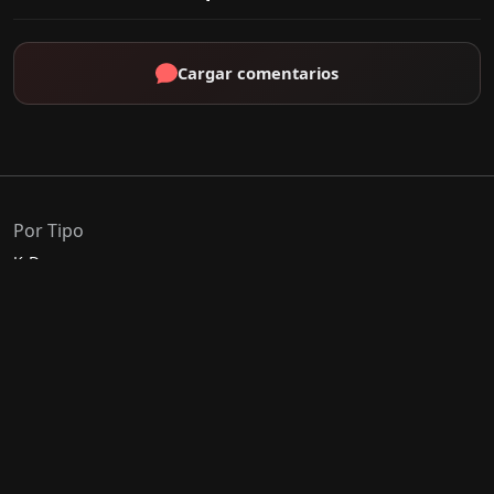
Cargar comentarios
Por Tipo
K-Drama
C-Drama
J-Drama
Thai-Drama
Géneros Populares
Romance
Comedia
Acción
Escolar