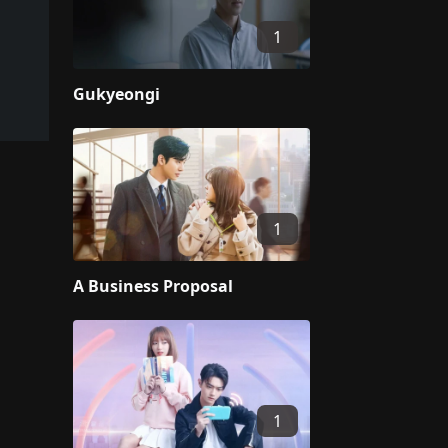
1
Gukyeongi
1
A Business Proposal
1