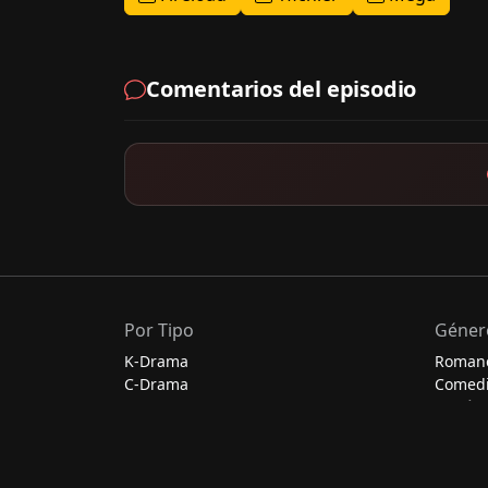
Comentarios del episodio
Por Tipo
Géner
K-Drama
Roman
C-Drama
Comed
J-Drama
Acción
Thai-Drama
Escolar