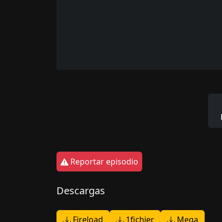
Reportar episodio
Descargas
Fireload
1fichier
Mega