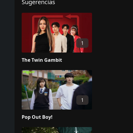
Sugerencias
1
The Twin Gambit
1
Pop Out Boy!