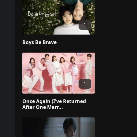
1
Boys Be Brave
1
Once Again (I've Returned
After One Marr...