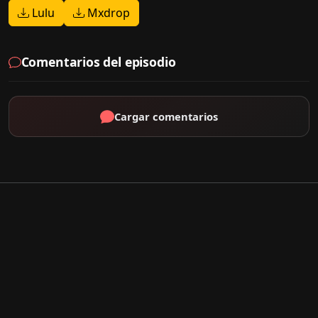
Lulu
Mxdrop
Comentarios del episodio
Cargar comentarios
Por Tipo
K-Drama
C-Drama
J-Drama
Thai-Drama