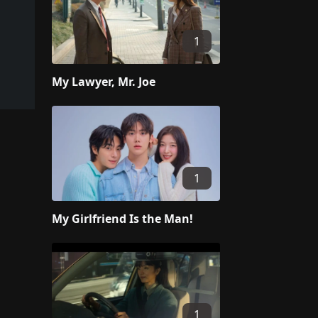
1
My Lawyer, Mr. Joe
1
My Girlfriend Is the Man!
1