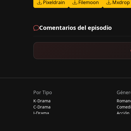
Pixeldrain
Filemoon
Mxdrop
Comentarios del episodio
Por Tipo
Géner
K-Drama
Roman
C-Drama
Comed
J-Drama
Acción
Thai-Drama
Escolar