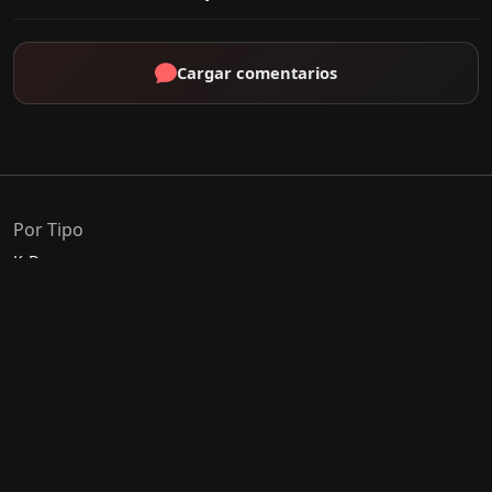
Cargar comentarios
Por Tipo
K-Drama
C-Drama
J-Drama
Thai-Drama
Géneros Populares
Romance
Comedia
Acción
Escolar