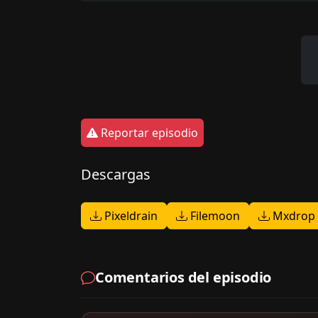
Reportar episodio
Descargas
Pixeldrain
Filemoon
Mxdrop
Comentarios del episodio