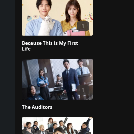
1
Because This is My First
Life
1
The Auditors