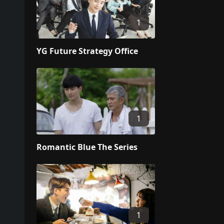
1
YG Future Strategy Office
1
Romantic Blue The Series
1