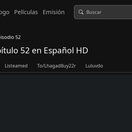
logo
Películas
Emisión
isodio 52
ítulo 52 en Español HD
Listeamed
To/lhagad8uy22r
Luluvdo