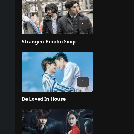
1
Stranger: Bimilui Soop
1
Be Loved In House