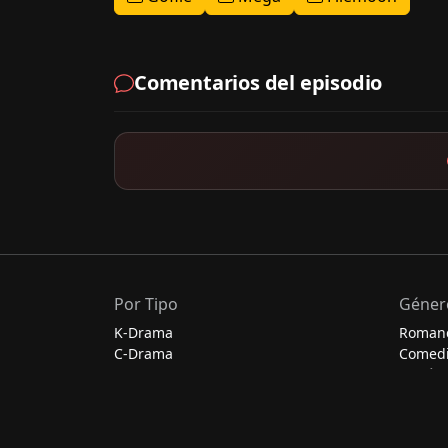
Comentarios del episodio
Por Tipo
Géner
K-Drama
Roman
C-Drama
Comed
J-Drama
Acción
Thai-Drama
Escolar