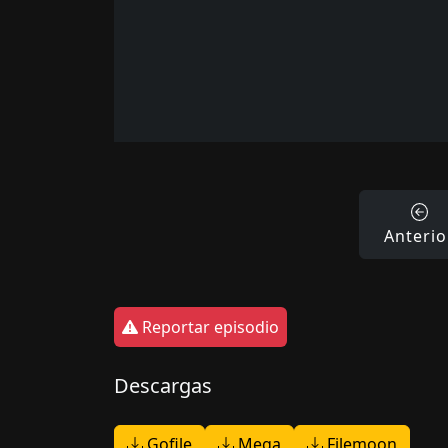
Anterio
Reportar episodio
Descargas
Gofile
Mega
Filemoon