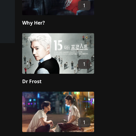
1
Why Her?
1
Dr Frost
1