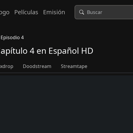
logo
Películas
Emisión
Episodio 4
apítulo 4 en Español HD
xdrop
Doodstream
Streamtape