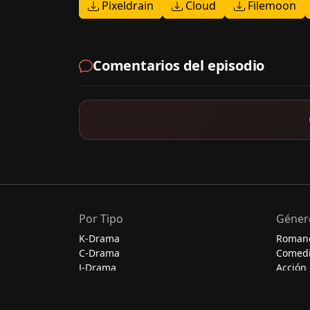
Pixeldrain
Cloud
Filemoon
Comentarios del episodio
Por Tipo
Géner
K-Drama
Roman
C-Drama
Comed
J-Drama
Acción
Thai-Drama
Escolar