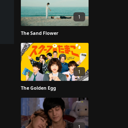
1
The Sand Flower
1
The Golden Egg
1