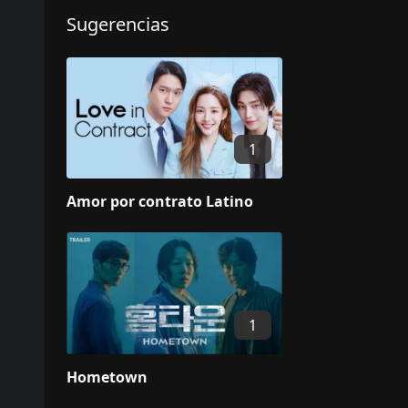
Sugerencias
1
Amor por contrato Latino
1
Hometown