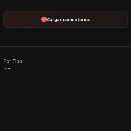
Cargar comentarios
Por Tipo
K-Drama
C-Drama
J-Drama
Thai-Drama
Géneros Populares
Romance
Comedia
Acción
Escolar