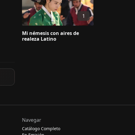
1
Mi némesis con aires de
realeza Latino
Navegar
Catálogo Completo
En Emisión