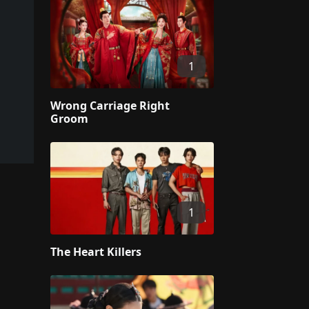
1
Wrong Carriage Right
Groom
1
The Heart Killers