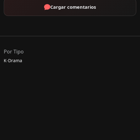
Cargar comentarios
Por Tipo
K-Drama
C-Drama
J-Drama
Thai-Drama
Géneros Populares
Romance
Comedia
Acción
Escolar